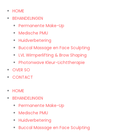
Spring
She-
naar
ISS
HOME
de
-
BEHANDELINGEN
inhoud
Tapered
Permanente Make-Up
aantal
Medische PMU
Huidverbetering
Buccal Massage en Face Sculpting
LVL Wimperlifting & Brow Shaping
Photonwave Kleur-Lichttherapie
OVER SO
CONTACT
HOME
BEHANDELINGEN
Permanente Make-Up
Medische PMU
Huidverbetering
Buccal Massage en Face Sculpting